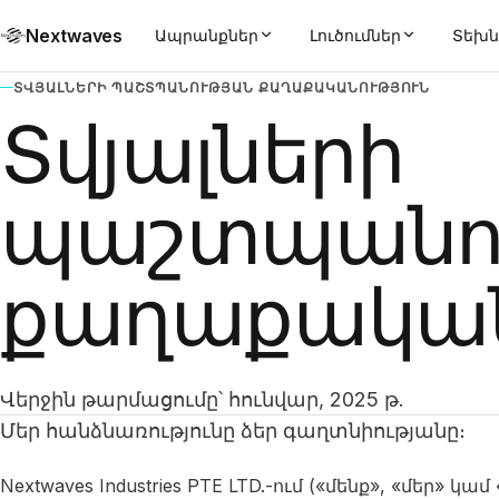
Nextwaves
Ապրանքներ
Լուծումներ
Տեխն
ՏՎՅԱԼՆԵՐԻ ՊԱՇՏՊԱՆՈՒԹՅԱՆ ՔԱՂԱՔԱԿԱՆՈՒԹՅՈՒՆ
Տվյալների
պաշտպանո
քաղաքական
Վերջին թարմացումը՝ հունվար, 2025 թ.
Մեր հանձնառությունը ձեր գաղտնիությանը։
Nextwaves Industries PTE LTD.-ում («մենք», «մեր» կ