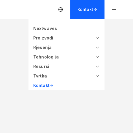
Kontakt
Nextwaves
Proizvodi
Rješenja
Tehnologija
Resursi
Tvrtka
Kontakt
eters
860 - 960 MHz (Global)
nja
Frekvencija