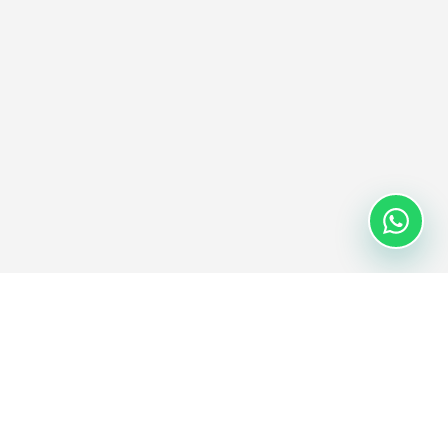
RESURSI
TVRTKA
Blog
O nama
Studije slučaja
Pogon
Vodiči
Karijere