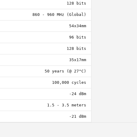
128 bits
860 - 960 MHz (Global)
54x34mm
96 bits
128 bits
35x17mm
50 years (@ 27°C)
100,000 cycles
-24 dBm
1.5 - 3.5 meters
-21 dBm