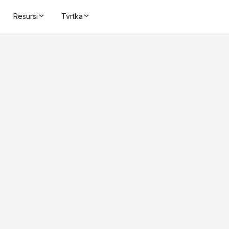
Resursi
Tvrtka
1.5 - 3.5 m
Udaljenost čita
ČIP