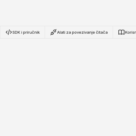
SDK i priručnik
Alati za povezivanje čitača
Korisn
Nextwaves NRN Protokol SDK
Naši SDK-ovi otvorenog koda za TypeScript, Python i Go
pružaju potpunu integraciju s Nextwaves NRN protokolom
RFID čitačima. Izradite aplikacije za inventar, praćenje
imovine i praćenje oznaka u stvarnom vremenu uz
minimalno postavljanje.
Pogledajte na GitHub-u