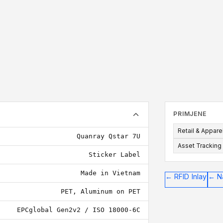
76x20
Oznaka mora biti
PRIMJENE
Retail & Appare
Quanray Qstar 7U
Asset Tracking
Sticker Label
Made in Vietnam
←
RFID Inlay
←
N
PET, Aluminum on PET
EPCglobal Gen2v2 / ISO 18000-6C