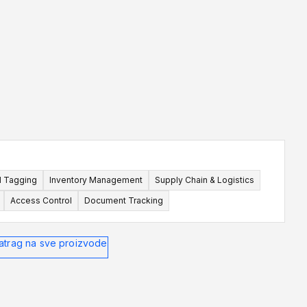
mm
87x41mm
125x22mm
 veća od uloška unutra
l Tagging
Inventory Management
Supply Chain & Logistics
Access Control
Document Tracking
atrag na sve proizvode