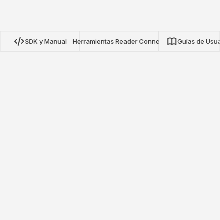
SDK y Manual
Herramientas Reader Connect
Guías de Usua
SDK de Protocolo NRN de Nextwaves
Nuestros SDKs de código abierto para TypeScript, Python y
Go proporcionan integración completa con lectores RFID de
protocolo NRN de Nextwaves. Construya aplicaciones de
inventario, seguimiento de activos y monitoreo de etiquetas
en tiempo real con configuración mínima.
Ver en GitHub
Manual de Integración de Lectores