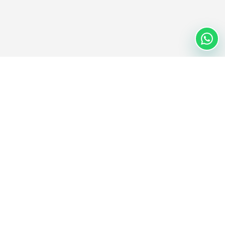
Nextwaves Industries Pte Ltd
Nextwaves Industries es una empresa de tecnología RFID con sede
central en Singapur y un centro global de ingeniería y fabricación
en Vietnam, que ayuda a empresas de todo el mundo a digitalizar
la gestión de inventario y activos.
SEDE CENTRAL GLOBAL
Singapur
CENTRO DE INGENIERÍA Y FABRICACIÓN
Ciudad Ho Chi Minh, Vietnam
CORREO ELECTRÓNICO
TELÉFONO
contact@nextwaves.com
0938 888 373