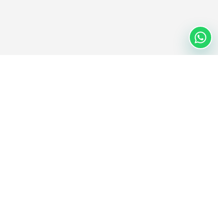
Nextwaves Industries Pte Ltd
Nextwaves Industries es una empresa de tecnología RFID con sede
central en Singapur y un centro global de ingeniería y fabricación
en Vietnam, que ayuda a empresas de todo el mundo a digitalizar
la gestión de inventario y activos.
SEDE CENTRAL GLOBAL
Singapur
CENTRO DE INGENIERÍA Y FABRICACIÓN
Ciudad Ho Chi Minh, Vietnam
CORREO ELECTRÓNICO
TELÉFONO
contact@nextwaves.com
0938 888 373