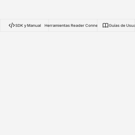
SDK y Manual
Herramientas Reader Connect
Guías de Usua
SDK de Protocolo NRN de Nextwaves
Nuestros SDKs de código abierto para TypeScript, Python y
Go proporcionan integración completa con lectores RFID de
protocolo NRN de Nextwaves. Construya aplicaciones de
inventario, seguimiento de activos y monitoreo de etiquetas
en tiempo real con configuración mínima.
Ver en GitHub
Manual de Integración de Lectores