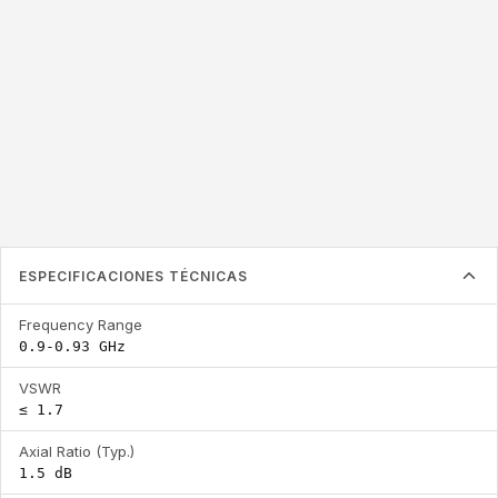
0.9-0.93 GHz
≤ 1.7
1.5 dB
Frequency Range
VSWR
Axial Ratio (Typ.)
ESPECIFICACIONES TÉCNICAS
Frequency Range
0.9-0.93 GHz
VSWR
≤ 1.7
Axial Ratio (Typ.)
1.5 dB