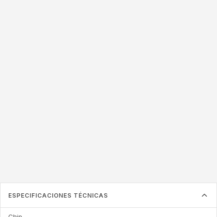
TAMAÑO DE ETIQUETA
50x25mm
50x20mm
54x34mm
57x38mm
76x22mm
76x20mm
87x41mm
125x22mm
La etiqueta debe ser más grande que el inlay en su interior
ESPECIFICACIONES TÉCNICAS
Chip