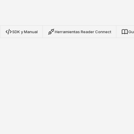
SDK y Manual
Herramientas Reader Connect
Gu
SDK de Protocolo NRN de Nextwaves
Nuestros SDKs de código abierto para TypeScript, Python
y Go proporcionan integración completa con lectores RFID
de protocolo NRN de Nextwaves. Construya aplicaciones
de inventario, seguimiento de activos y monitoreo de
etiquetas en tiempo real con configuración mínima.
Ver en GitHub