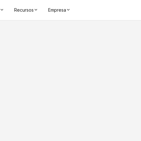
Recursos
Empresa
3 - 7 meter
Distancia de Le
CHIP