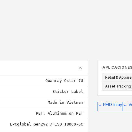
76x20
La etiqueta debe 
APLICACIONE
Retail & Appare
Quanray Qstar 7U
Asset Tracking
Sticker Label
Made in Vietnam
←
RFID Inlay
←
V
PET, Aluminum on PET
EPCglobal Gen2v2 / ISO 18000-6C