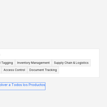
mm
87x41mm
125x22mm
ser más grande que el inlay en su interior
S
l Tagging
Inventory Management
Supply Chain & Logistics
Access Control
Document Tracking
olver a Todos los Productos