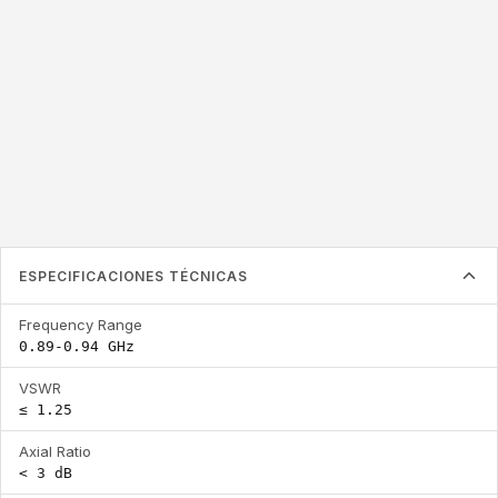
0.89-0.94 GHz
≤ 1.25
< 3 dB
Frequency Range
VSWR
Axial Ratio
ESPECIFICACIONES TÉCNICAS
Frequency Range
0.89-0.94 GHz
VSWR
≤ 1.25
Axial Ratio
< 3 dB