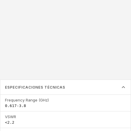
0.617-3.8
<2.2
3.5
Frequency Range
VSWR
Peak gain (dBi)
(GHz)
ESPECIFICACIONES TÉCNICAS
Frequency Range (GHz)
0.617-3.8
VSWR
<2.2