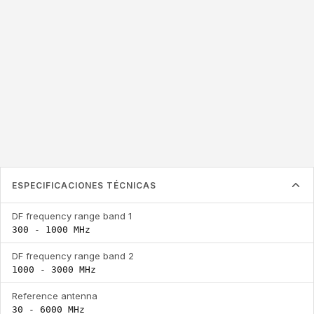
300 - 1000 MHz
1000 - 3000 MHz
30 - 6000 MHz
DF frequency range
DF frequency range
Reference antenna
band 1
band 2
ESPECIFICACIONES TÉCNICAS
DF frequency range band 1
300 - 1000 MHz
DF frequency range band 2
1000 - 3000 MHz
Reference antenna
30 - 6000 MHz