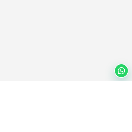
Nextwaves Industries Pte Ltd
Nextwaves Industries es una empresa de tecnología RFID con sede
central en Singapur y un centro global de ingeniería y fabricación
en Vietnam, que ayuda a empresas de todo el mundo a digitalizar
la gestión de inventario y activos.