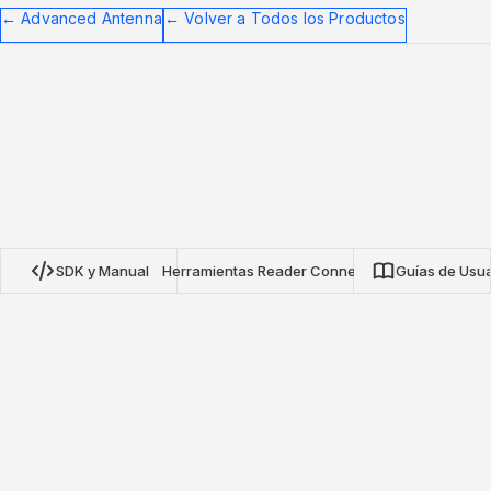
←
Advanced Antenna
←
Volver a Todos los Productos
SDK y Manual
Herramientas Reader Connect
Guías de Usua
SDK de Protocolo NRN de Nextwaves
Nuestros SDKs de código abierto para TypeScript, Python y
Go proporcionan integración completa con lectores RFID de
protocolo NRN de Nextwaves. Construya aplicaciones de