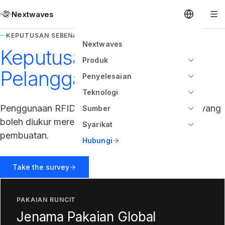
Nextwaves
KEPUTUSAN SEBENAR. PELANGGAN SEBENAR.
Nextwaves
Keputusan Sebenar.
Produk
Pelanggan Sebenar.
Penyelesaian
Teknologi
Penggunaan RFID perusahaan memberikan ROI yang
Sumber
boleh diukur merentasi runcit, gudang, dan
Syarikat
pembuatan.
Hubungi
Take the survey
PAKAIAN RUNCIT
Jenama Pakaian Global