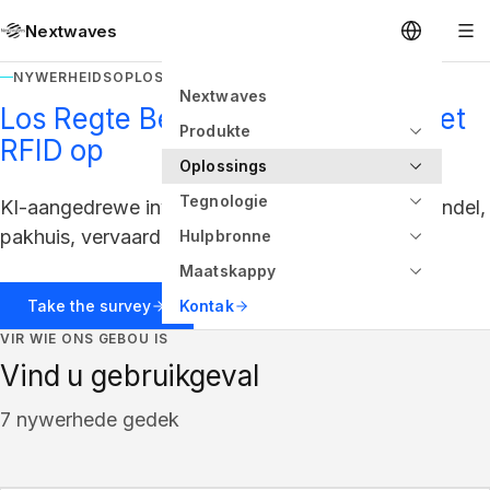
Nextwaves
NYWERHEIDSOPLOSSINGS
Nextwaves
Los Regte Besigheidsprobleme met
Produkte
RFID op
Oplossings
Tegnologie
KI-aangedrewe inventaris-sigbaarheid vir kleinhandel,
pakhuis, vervaardiging, en gesondheidsorg.
Hulpbronne
Maatskappy
Take the survey
Kontak
VIR WIE ONS GEBOU IS
Vind u gebruikgeval
7 nywerhede gedek