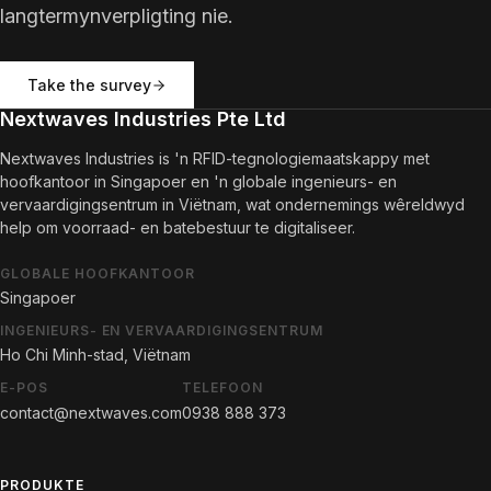
langtermynverpligting nie.
Take the survey
Nextwaves Industries Pte Ltd
Nextwaves Industries is 'n RFID-tegnologiemaatskappy met
hoofkantoor in Singapoer en 'n globale ingenieurs- en
vervaardigingsentrum in Viëtnam, wat ondernemings wêreldwyd
help om voorraad- en batebestuur te digitaliseer.
GLOBALE HOOFKANTOOR
Singapoer
INGENIEURS- EN VERVAARDIGINGSENTRUM
Ho Chi Minh-stad, Viëtnam
E-POS
TELEFOON
contact@nextwaves.com
0938 888 373
PRODUKTE