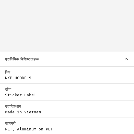
87x41mm
125x22mm
लेबल भित्रको इनले भन्दा ठूलो हुनुपर्छ
प्राविधिक विशिष्टताहरू
चिप
NXP UCODE 9
ढाँचा
Sticker Label
उत्पतिस्थान
Made in Vietnam
सामग्री
PET, Aluminum on PET