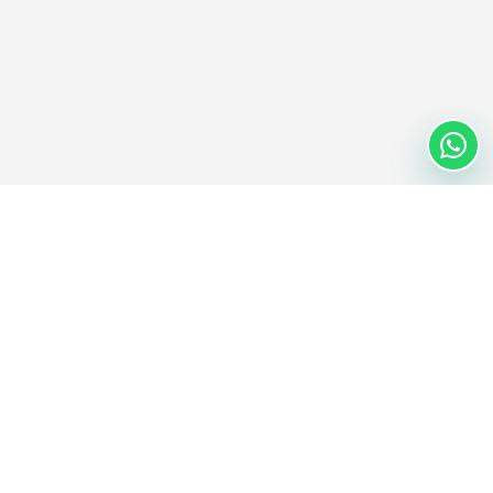
Nextwaves Industries Pte Ltd
Nextwaves Industries सिंगापुरमा मुख्यालय र भियतनाममा विश्वव्यापी इन्जिनियरिङ तथा
उत्पादन केन्द्र भएको RFID प्रविधि कम्पनी हो, जसले विश्वभरका व्यवसायलाई मौज्दात र
सम्पत्ति व्यवस्थापन डिजिटल बनाउन सहयोग गर्छ।
विश्वव्यापी मुख्यालय
सिंगापुर
इन्जिनियरिङ तथा उत्पादन केन्द्र
हो चि मिन्ह सिटी, भियतनाम