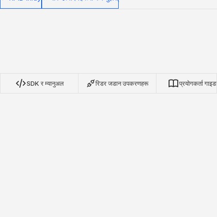
SDK र म्यानुअल
रिडर जडान उपकरणहरू
प्रयोगकर्ता गाइड
Nextwaves NRN प्रोटोकल SDK
TypeScript, Python, र Go का लागि हाम्रा ओपन-सोर्स SDK हरूले
Nextwaves NRN प्रोटोकल RFID रिडरहरूसँग पूर्ण एकीकरण प्रदान गर्दछ।
न्यूनतम सेटअपको साथ सूची अनुप्रयोगहरू, सम्पत्ति ट्र्याकिङ, र वास्तविक-समय
ट्याग निगरानी निर्माण गर्नुहोस्।
GitHub मा हेर्नुहोस्