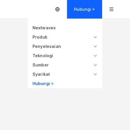
Hubungi
Nextwaves
Produk
Penyelesaian
Teknologi
Hz
≤ 1.25
< 3 dB
Sumber
ge
VSWR
Axial Ratio
Syarikat
Hubungi