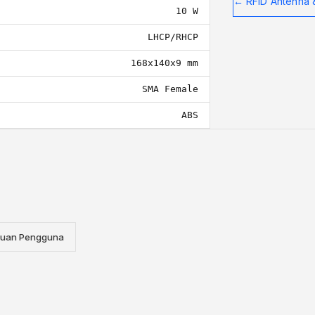
←
RFID Antenna 
10 W
LHCP/RHCP
168x140x9 mm
SMA Female
ABS
uan Pengguna