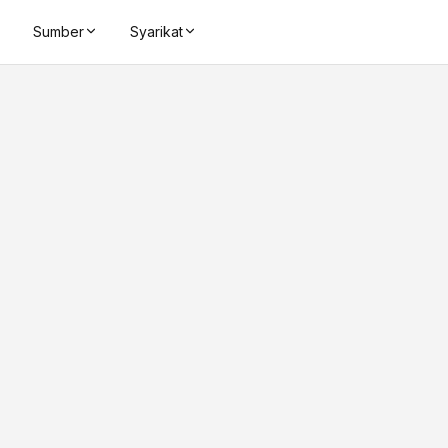
Sumber
Syarikat
0.89-0.94 G
Frequency Ran