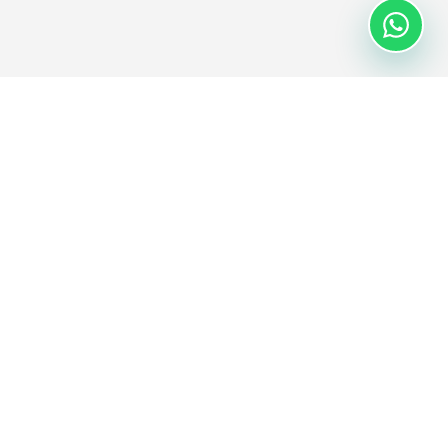
SUMBER
SYARIKAT
Blog
Mengenai kami
Kajian kes
Kemudahan
Panduan
Kerjaya
Dokumen
Hubungi
FAQ