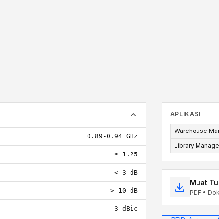
APLIKASI
Warehouse Ma
0.89-0.94 GHz
Library Manag
≤ 1.25
< 3 dB
Muat Tu
> 10 dB
PDF • Dok
3 dBic