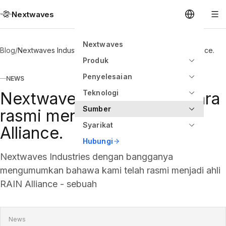
Nextwaves
Nextwaves
Blog
/
Nextwaves Industries secara rasmi menyertai RAIN Alliance.
Produk
Penyelesaian
NEWS
Teknologi
Nextwaves Industries secara
Sumber
rasmi menyertai RAIN
Syarikat
Alliance.
Hubungi
Nextwaves Industries dengan bangganya
mengumumkan bahawa kami telah rasmi menjadi ahli
RAIN Alliance - sebuah
News