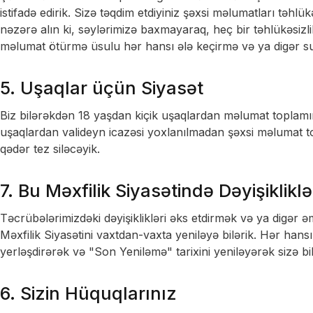
istifadə edirik. Sizə təqdim etdiyiniz şəxsi məlumatları təh
nəzərə alın ki, səylərimizə baxmayaraq, heç bir təhlükəsizl
məlumat ötürmə üsulu hər hansı ələ keçirmə və ya digər sui
5. Uşaqlar üçün Siyasət
Biz bilərəkdən 18 yaşdan kiçik uşaqlardan məlumat toplamır
uşaqlardan valideyn icazəsi yoxlanılmadan şəxsi məlumat 
qədər tez siləcəyik.
7. Bu Məxfilik Siyasətində Dəyişikliklə
Təcrübələrimizdəki dəyişiklikləri əks etdirmək və ya digər 
Məxfilik Siyasətini vaxtdan-vaxta yeniləyə bilərik. Hər hansı 
yerləşdirərək və "Son Yeniləmə" tarixini yeniləyərək sizə bil
6. Sizin Hüquqlarınız