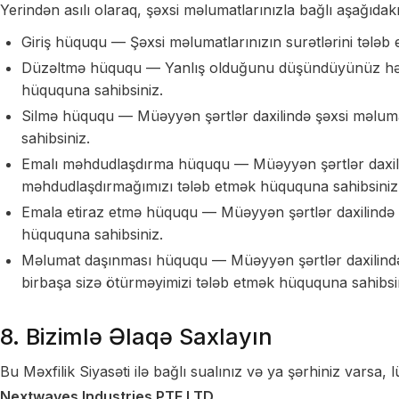
Yerindən asılı olaraq, şəxsi məlumatlarınızla bağlı aşağıdakı
Giriş hüququ — Şəxsi məlumatlarınızın surətlərini tələb
Düzəltmə hüququ — Yanlış olduğunu düşündüyünüz hər 
hüququna sahibsiniz.
Silmə hüququ — Müəyyən şərtlər daxilində şəxsi məluma
sahibsiniz.
Emalı məhdudlaşdırma hüququ — Müəyyən şərtlər daxilin
məhdudlaşdırmağımızı tələb etmək hüququna sahibsiniz
Emala etiraz etmə hüququ — Müəyyən şərtlər daxilində 
hüququna sahibsiniz.
Məlumat daşınması hüququ — Müəyyən şərtlər daxilində 
birbaşa sizə ötürməyimizi tələb etmək hüququna sahibsi
8. Bizimlə Əlaqə Saxlayın
Bu Məxfilik Siyasəti ilə bağlı sualınız və ya şərhiniz varsa, 
Nextwaves Industries PTE LTD.