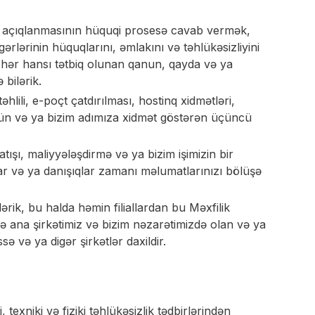
 açıqlanmasının hüquqi prosesə cavab vermək,
ərlərinin hüquqlarını, əmlakını və təhlükəsizliyini
hər hansı tətbiq olunan qanun, qayda və ya
 bilərik.
lili, e-poçt çatdırılması, hostinq xidmətləri,
üçün və ya bizim adımıza xidmət göstərən üçüncü
atışı, maliyyələşdirmə və ya bizim işimizin bir
dar və ya danışıqlar zamanı məlumatlarınızı bölüşə
bilərik, bu halda həmin filiallardan bu Məxfilik
inə ana şirkətimiz və bizim nəzarətimizdə olan və ya
 və ya digər şirkətlər daxildir.
xniki və fiziki təhlükəsizlik tədbirlərindən