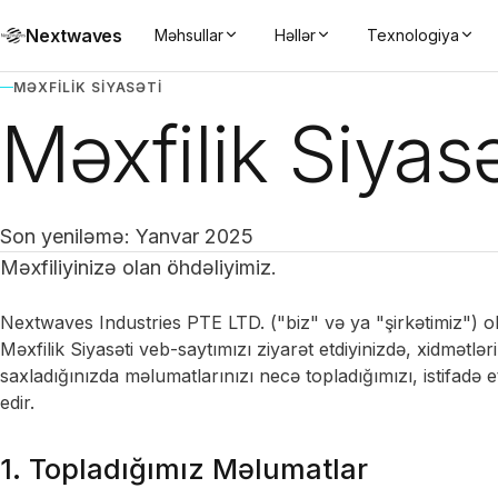
Nextwaves
Məhsullar
Həllər
Texnologiya
MƏXFILIK SIYASƏTI
Məxfilik Siyasə
Son yeniləmə: Yanvar 2025
Məxfiliyinizə olan öhdəliyimiz.
Nextwaves Industries PTE LTD. ("biz" və ya "şirkətimiz") ol
Məxfilik Siyasəti veb-saytımızı ziyarət etdiyinizdə, xidmətlər
saxladığınızda məlumatlarınızı necə topladığımızı, istifadə
edir.
1. Topladığımız Məlumatlar