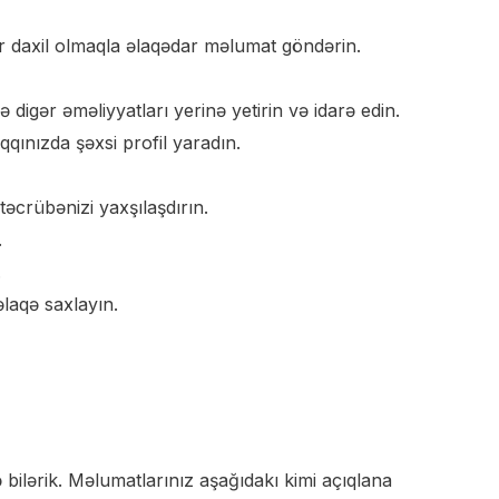
lar daxil olmaqla əlaqədar məlumat göndərin.
ə digər əməliyyatları yerinə yetirin və idarə edin.
qqınızda şəxsi profil yaradın.
 təcrübənizi yaxşılaşdırın.
.
.
əlaqə saxlayın.
bilərik. Məlumatlarınız aşağıdakı kimi açıqlana