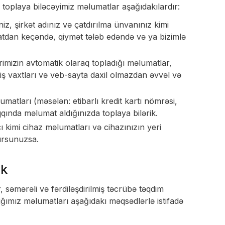
a toplaya biləcəyimiz məlumatlar aşağıdakılardır:
z, şirkət adınız və çatdırılma ünvanınız kimi
atdan keçəndə, qiymət tələb edəndə və ya bizimlə
mizin avtomatik olaraq topladığı məlumatlar,
iş vaxtları və veb-sayta daxil olmazdan əvvəl və
matları (məsələn: etibarlı kredit kartı nömrəsi,
qqında məlumat aldığınızda toplaya bilərik.
 kimi cihaz məlumatları və cihazınızın yeri
ursunuzsa.
ik
səmərəli və fərdiləşdirilmiş təcrübə təqdim
ığımız məlumatları aşağıdakı məqsədlərlə istifadə