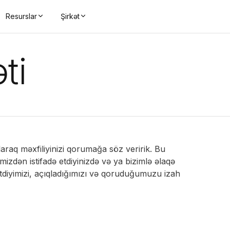
Resurslar
Şirkət
ti
araq məxfiliyinizi qorumağa söz veririk. Bu
imizdən istifadə etdiyinizdə və ya bizimlə əlaqə
 etdiyimizi, açıqladığımızı və qoruduğumuzu izah