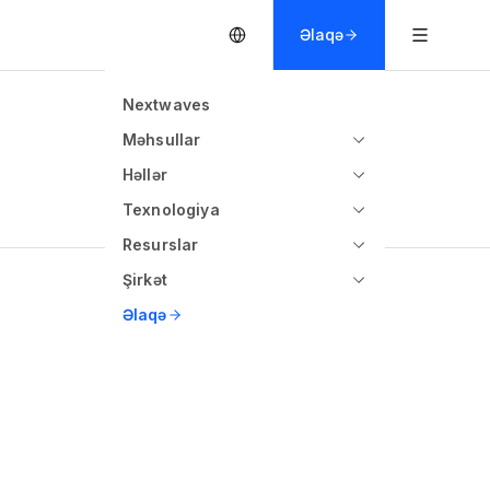
Əlaqə
Nextwaves
Məhsullar
Həllər
Texnologiya
Resurslar
Şirkət
Əlaqə