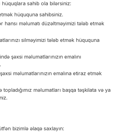
 hüquqlara sahib ola bilərsiniz:
 etmək hüququna sahibsiniz.
hansı məlumatı düzəltməyimizi tələb etmək
tlarınızı silməyimizi tələb etmək hüququna
də şəxsi məlumatlarınızın emalını
.
şəxsi məlumatlarınızın emalına etiraz etmək
topladığımız məlumatları başqa təşkilata və ya
niz.
lütfən bizimlə əlaqə saxlayın: