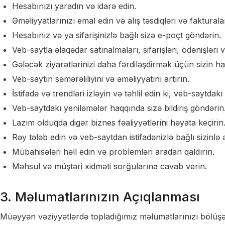
Hesabınızı yaradın və idarə edin.
Əməliyyatlarınızı emal edin və alış təsdiqləri və faktura
Hesabınız və ya sifarişinizlə bağlı sizə e-poçt göndərin.
Veb-saytla əlaqədar satınalmaları, sifarişləri, ödənişləri v
Gələcək ziyarətlərinizi daha fərdiləşdirmək üçün sizin ha
Veb-saytın səmərəliliyini və əməliyyatını artırın.
İstifadə və trendləri izləyin və təhlil edin ki, veb-saytdakı
Veb-saytdakı yeniləmələr haqqında sizə bildiriş göndərin
Lazım olduqda digər biznes fəaliyyətlərini həyata keçirin
Rəy tələb edin və veb-saytdan istifadənizlə bağlı sizinlə 
Mübahisələri həll edin və problemləri aradan qaldırın.
Məhsul və müştəri xidməti sorğularına cavab verin.
3. Məlumatlarınızın Açıqlanması
Müəyyən vəziyyətlərdə topladığımız məlumatlarınızı bölüşə 