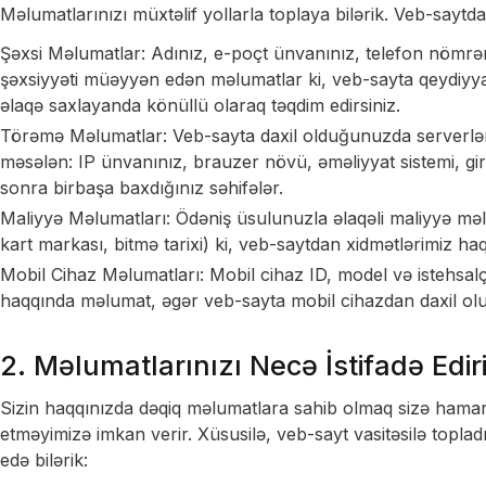
Məlumatlarınızı müxtəlif yollarla toplaya bilərik. Veb-saytd
Şəxsi Məlumatlar: Adınız, e-poçt ünvanınız, telefon nömrəni
şəxsiyyəti müəyyən edən məlumatlar ki, veb-sayta qeydiyy
əlaqə saxlayanda könüllü olaraq təqdim edirsiniz.
Törəmə Məlumatlar: Veb-sayta daxil olduğunuzda serverləri
məsələn: IP ünvanınız, brauzer növü, əməliyyat sistemi, gir
sonra birbaşa baxdığınız səhifələr.
Maliyyə Məlumatları: Ödəniş üsulunuzla əlaqəli maliyyə məlu
kart markası, bitmə tarixi) ki, veb-saytdan xidmətlərimiz ha
Mobil Cihaz Məlumatları: Mobil cihaz ID, model və istehsalçı
haqqında məlumat, əgər veb-sayta mobil cihazdan daxil ol
2. Məlumatlarınızı Necə İstifadə Edir
Sizin haqqınızda dəqiq məlumatlara sahib olmaq sizə hamar, 
etməyimizə imkan verir. Xüsusilə, veb-sayt vasitəsilə toplad
edə bilərik: