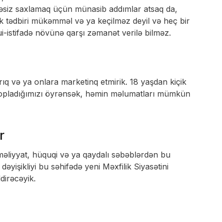
lükəsiz saxlamaq üçün münasib addımlar atsaq da,
ik tədbiri mükəmməl və ya keçilməz deyil və heç bir
-istifadə növünə qarşı zəmanət verilə bilməz.
ıq və ya onlara marketinq etmirik. 18 yaşdan kiçik
topladığımızı öyrənsək, həmin məlumatları mümkün
r
əməliyyat, hüquqi və ya qaydalı səbəblərdən bu
dəyişikliyi bu səhifədə yeni Məxfilik Siyasətini
dirəcəyik.