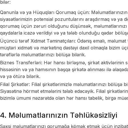
bilər:
Qanunla və ya Hüquqları Qorumaq üçün: Məlumatlarınızın
siyasətlərimizin potensial pozuntularını araşdırmaq və ya dig
qorumaq üçün zəruri olduğunu düşünsək, məlumatlarınızı 
qaydalarla icazə verildiyi və ya tələb olunduğu qədər bölüşə
Üçüncü tərəf Xidmət Təminatçıları: Ödəniş emalı, məlumat təh
müştəri xidməti və marketinq dəstəyi daxil olmaqla bizim 
tərəflərlə məlumatlarınızı bölüşə bilərik.
Biznes Transferləri: Hər hansı birləşmə, şirkət aktivlərinin s
hissəsinin və ya hamısının başqa şirkətə alınması ilə əlaqə
və ya ötürə bilərik.
Filial Şirkətlər: Filial şirkətlərimizlə məlumatlarınızı bölüşə 
Siyasətinə hörmət etmələrini tələb edəcəyik. Filial şirkətlər
bizimlə ümumi nəzarətdə olan hər hansı tabelik, birgə müəssə
4. Məlumatlarınızın Təhlükəsizliyi
Şəxsi məlumatlarınızı qorumağa kömək etmək üçün inzibati, te