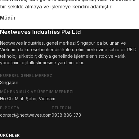
bir şekilde almaya ve işlemeye kendini adamıştır.
Müdür
Nextwaves Industries Pte Ltd
Nextwaves Industries, genel merkezi Singapur'da bulunan ve
Vietnam'da küresel mühendislik ile üretim merkezine sahip bir RFID
teknoloji şirketidir; dünya genelinde işletmelerin stok ve varlık
yönetimini dijitalleştirmesine yardımcı olur.
KÜRESEL GENEL MERKEZ
Singapur
MÜHENDISLIK VE ÜRETIM MERKEZI
Ho Chi Minh Şehri, Vietnam
E-POSTA
TELEFON
contact@nextwaves.com
0938 888 373
ÜRÜNLER