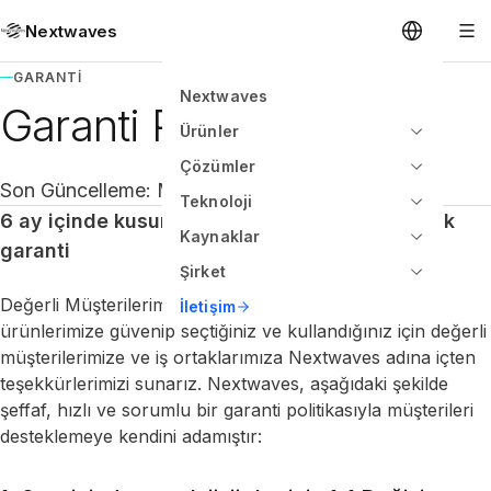
Nextwaves
GARANTI
Nextwaves
Garanti Politikası
Ürünler
Çözümler
Son Güncelleme: Mayıs 2026
Teknoloji
6 ay içinde kusurlar için 1-1 değişim ve 12 aylık
Kaynaklar
garanti
Şirket
Değerli Müşterilerimiz ve İş Ortaklarımız, resmi
İletişim
ürünlerimize güvenip seçtiğiniz ve kullandığınız için değerli
müşterilerimize ve iş ortaklarımıza Nextwaves adına içten
teşekkürlerimizi sunarız. Nextwaves, aşağıdaki şekilde
şeffaf, hızlı ve sorumlu bir garanti politikasıyla müşterileri
desteklemeye kendini adamıştır: