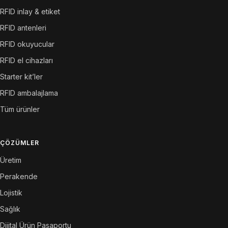
RFID inlay & etiket
RFID antenleri
RFID okuyucular
RFID el cihazları
Starter kit’ler
RFID ambalajlama
Tüm ürünler
ÇÖZÜMLER
Üretim
Perakende
Lojistik
Sağlık
Dijital Ürün Pasaportu