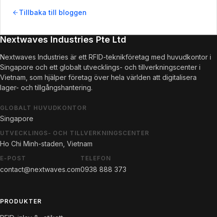
Tillbaka till bloggen
Nextwaves Industries Pte Ltd
Nextwaves Industries är ett RFID-teknikföretag med huvudkontor i
Singapore och ett globalt utvecklings- och tillverkningscenter i
Vietnam, som hjälper företag över hela världen att digitalisera
lager- och tillgångshantering.
GLOBALT HUVUDKONTOR
Singapore
UTVECKLINGS- OCH TILLVERKNINGSCENTER
Ho Chi Minh-staden, Vietnam
E-POST
TELEFON
contact@nextwaves.com
0938 888 373
PRODUKTER