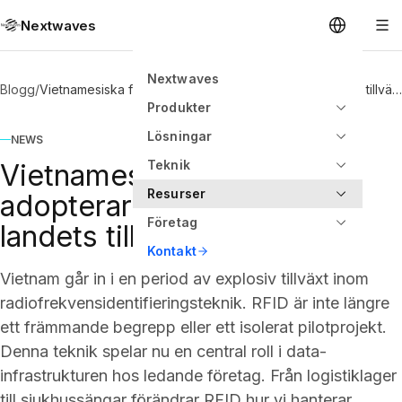
Nextwaves
Nextwaves
Blogg
/
Vietnamesiska företag adopterar snabbt RFID i landets tillväxtperiod.
Produkter
Lösningar
NEWS
Teknik
Vietnamesiska företag
Resurser
adopterar snabbt RFID i
Företag
landets tillväxtperiod.
Kontakt
Vietnam går in i en period av explosiv tillväxt inom
radiofrekvensidentifieringsteknik. RFID är inte längre
ett främmande begrepp eller ett isolerat pilotprojekt.
Denna teknik spelar nu en central roll i data-
infrastrukturen hos ledande företag. Från logistiklager
till sjukhussängar förändrar RFID hur vi hanterar